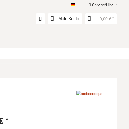
Service/Hilfe
erdbeerdrops
Mein Konto
0,00 € *
€ *