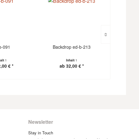
b-091
Backdrop ed-b-213
Backdr
halt
1
Inhalt
1
I
,00 € *
ab 32,00 € *
ab 3
Newsletter
Stay in Touch