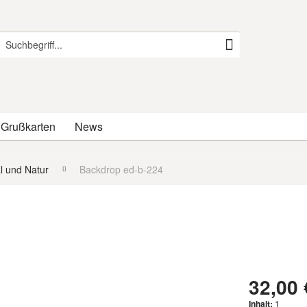
 Grußkarten
News
al und Natur
Backdrop ed-b-224
32,00 
Inhalt:
1