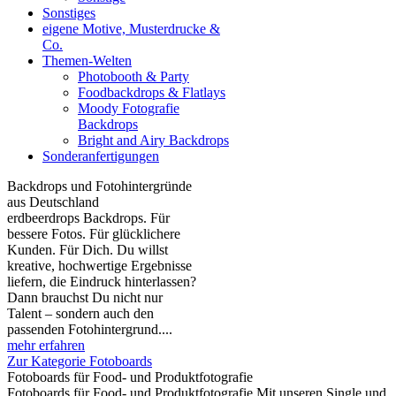
Sonstiges
eigene Motive, Musterdrucke &
Co.
Themen-Welten
Photobooth & Party
Foodbackdrops & Flatlays
Moody Fotografie
Backdrops
Bright and Airy Backdrops
Sonderanfertigungen
Backdrops und Fotohintergründe
aus Deutschland
erdbeerdrops Backdrops. Für
bessere Fotos. Für glücklichere
Kunden. Für Dich. Du willst
kreative, hochwertige Ergebnisse
liefern, die Eindruck hinterlassen?
Dann brauchst Du nicht nur
Talent – sondern auch den
passenden Fotohintergrund....
mehr erfahren
Zur Kategorie Fotoboards
Fotoboards für Food- und Produktfotografie
Fotoboards für Food- und Produktfotografie Mit unseren Single und