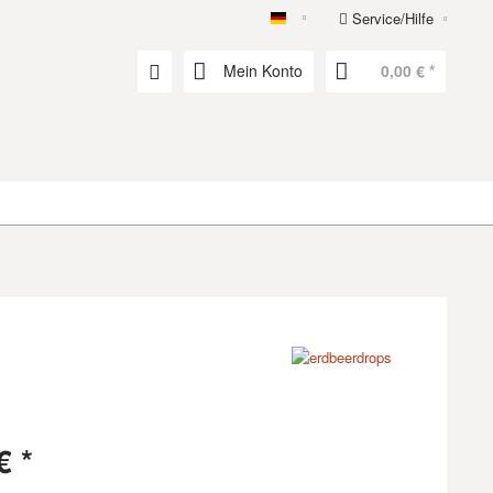
Service/Hilfe
erdbeerdrops
Mein Konto
0,00 € *
€ *