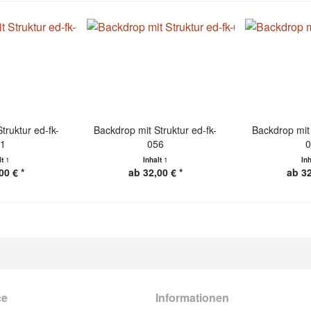
truktur ed-fk-
Backdrop mit Struktur ed-fk-
Backdrop mit 
41
056
0
lt
1
Inhalt
1
In
00 € *
ab 32,00 € *
ab 32
ce
Informationen