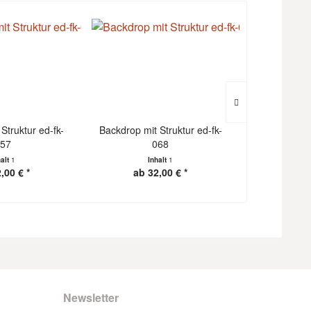
Struktur ed-fk-
Backdrop mit Struktur ed-fk-
Backdrop mit
57
068
halt
1
Inhalt
1
I
,00 € *
ab 32,00 € *
ab 3
Newsletter