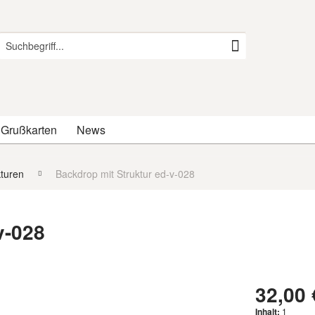
 Grußkarten
News
kturen
Backdrop mit Struktur ed-v-028
v-028
32,00 
Inhalt:
1