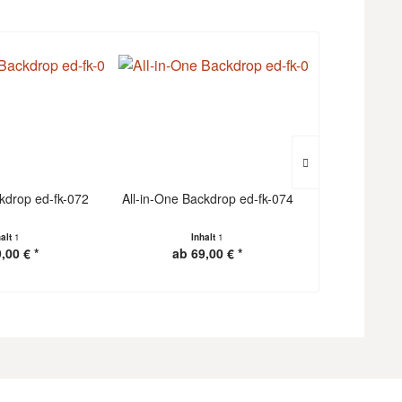
ckdrop ed-fk-072
All-in-One Backdrop ed-fk-074
Fotohintergr
ed
halt
1
Inhalt
1
Inha
,00 € *
ab 69,00 € *
ab 6