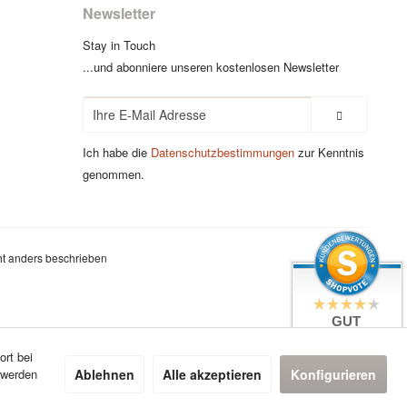
Newsletter
Stay in Touch
...und abonniere unseren kostenlosen Newsletter
Ich habe die
Datenschutzbestimmungen
zur Kenntnis
genommen.
t anders beschrieben
GUT
4.4 / 5
aus 7 Bewertungen
ort bei
bei: google.com,
Ablehnen
Alle akzeptieren
Konfigurieren
 werden
shopvote.de