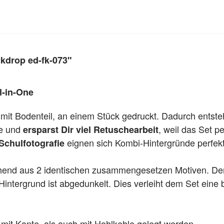
kdrop ed-fk-073"
l-in-One
 mit Bodenteil, an einem Stück gedruckt. Dadurch entst
te und
, weil das Set per
ersparst Dir viel Retuschearbeit
eignen sich Kombi-Hintergründe perfekt
Schulfotografie
ehend aus 2 identischen zusammengesetzen Motiven. Der B
ntergrund ist abgedunkelt. Dies verleiht dem Set eine 
mit Kante, als auch mit Hohlkehle gelegt werden.