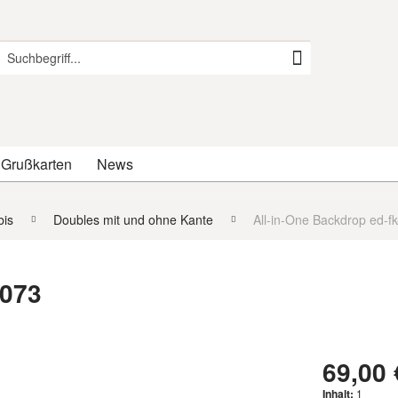
 Grußkarten
News
is
Doubles mit und ohne Kante
All-in-One Backdrop ed-f
-073
69,00 
Inhalt:
1