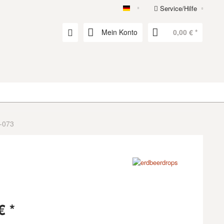
Service/Hilfe
erdbeerdrops
Mein Konto
0,00 € *
k-073
€ *