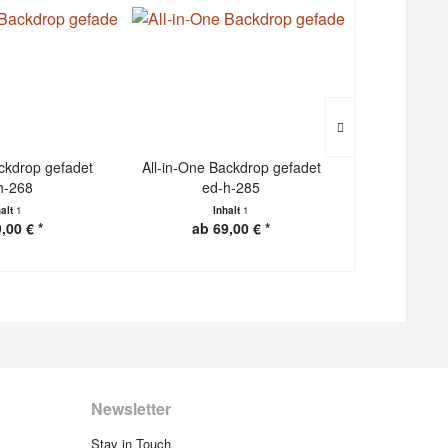
ackdrop gefadet
All-in-One Backdrop gefadet
All-in-One 
h-268
ed-h-285
ed
halt
1
Inhalt
1
I
,00 € *
ab 69,00 € *
ab 6
Newsletter
Stay in Touch