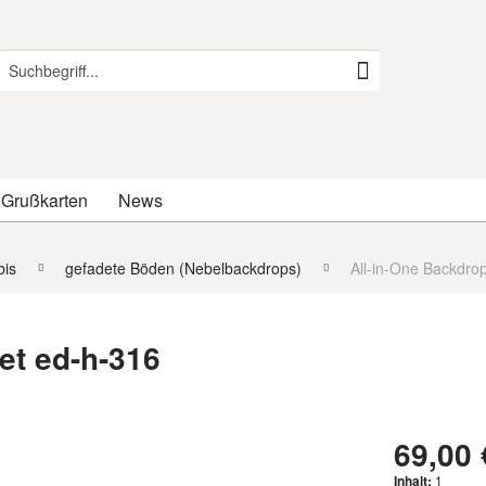
 Grußkarten
News
is
gefadete Böden (Nebelbackdrops)
All-in-One Backdro
et ed-h-316
69,00 
Inhalt:
1