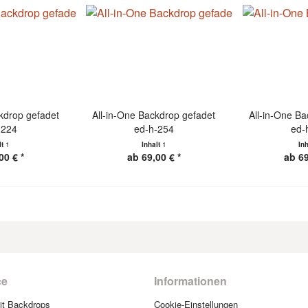
kdrop gefadet
All-in-One Backdrop gefadet
All-in-One B
-224
ed-h-254
ed-
lt
1
Inhalt
1
In
00 € *
ab 69,00 € *
ab 69
ce
Informationen
mit Backdrops
Cookie-Einstellungen