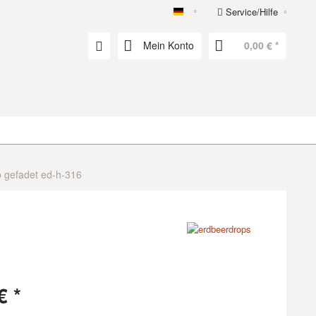
Service/Hilfe
erdbeerdrops
Mein Konto
0,00 € *
p gefadet ed-h-316
€ *