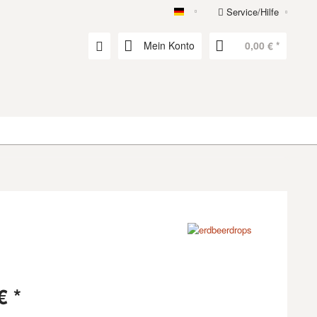
Service/Hilfe
erdbeerdrops
Mein Konto
0,00 € *
€ *