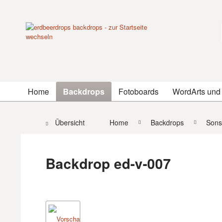
Home
Backdrops
Fotoboards
WordArts und
Übersicht
Home
Backdrops
Sons
Backdrop ed-v-007