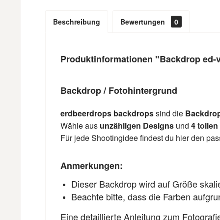
Beschreibung
Bewertungen
0
Produktinformationen "Backdrop ed-
Backdrop / Fotohintergrund
erdbeerdrops backdrops
sind die
Backdro
Wähle aus
unzähligen Designs
und
4 tollen
Für jede Shootingidee findest du hier den p
Anmerkungen:
Dieser Backdrop wird auf Größe skali
Beachte bitte, dass die Farben aufgr
Eine detaillierte Anleitung zum Fotograf