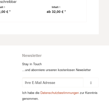
eschreibbar
halt
1
Inhalt
1
I
,00 € *
ab 32,00 € *
ab 3
Newsletter
Stay in Touch
...und abonniere unseren kostenlosen Newsletter
Ich habe die
Datenschutzbestimmungen
zur Kenntnis
genommen.