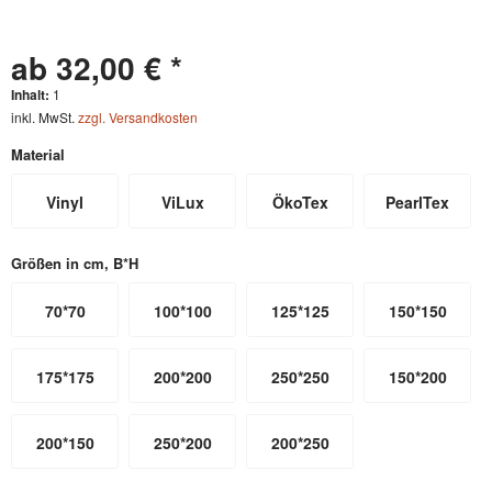
ab 32,00 € *
Inhalt:
1
inkl. MwSt.
zzgl. Versandkosten
Material
Vinyl
ViLux
ÖkoTex
PearlTex
Größen in cm, B*H
70*70
100*100
125*125
150*150
175*175
200*200
250*250
150*200
200*150
250*200
200*250