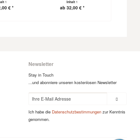
halt
1
Inhalt
1
I
,00 € *
ab 32,00 € *
ab 3
Newsletter
Stay in Touch
...und abonniere unseren kostenlosen Newsletter
Ich habe die
Datenschutzbestimmungen
zur Kenntnis
genommen.