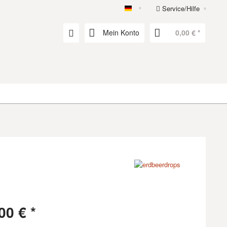
Service/Hilfe
erdbeerdrops
Mein Konto
0,00 € *
00 € *