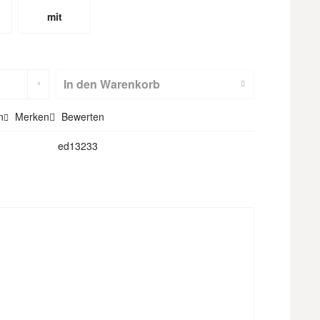
mit
m
Hohlsaum
(nicht für
In den
Warenkorb
Textilbackdr
n
Merken
Bewerten
ops)
ed13233