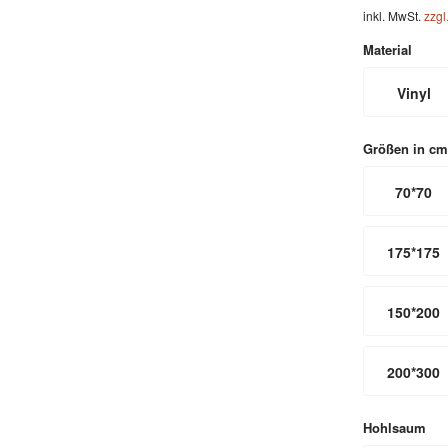
inkl. MwSt.
zzgl
Material
Vinyl
Größen in cm
70*70
175*175
150*200
200*300
Hohlsaum