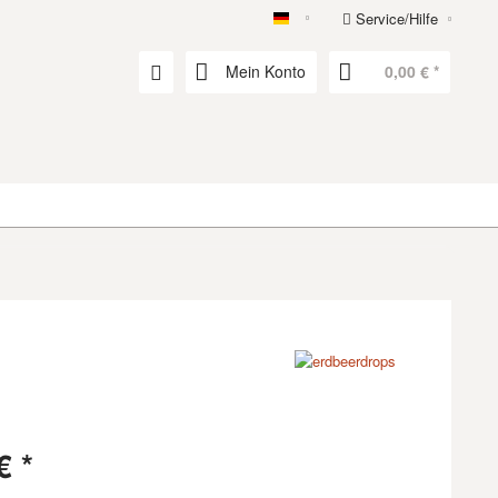
Service/Hilfe
erdbeerdrops
Mein Konto
0,00 € *
€ *