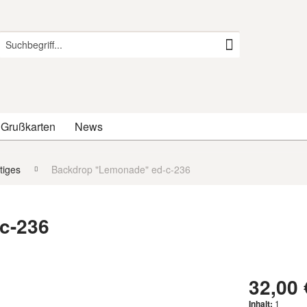
 Grußkarten
News
tiges
Backdrop "Lemonade" ed-c-236
c-236
32,00 
Inhalt:
1