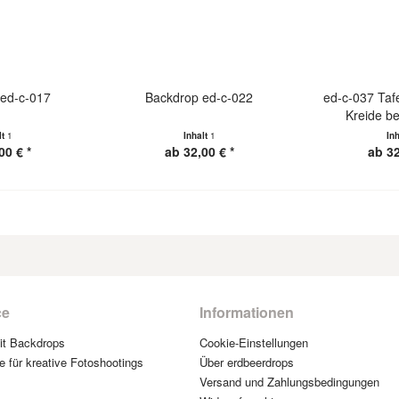
ed-c-017
Backdrop ed-c-022
ed-c-037 Taf
Kreide b
lt
1
Inhalt
1
In
00 € *
ab 32,00 € *
ab 32
ce
Informationen
mit Backdrops
Cookie-Einstellungen
e für kreative Fotoshootings
Über erdbeerdrops
Versand und Zahlungsbedingungen