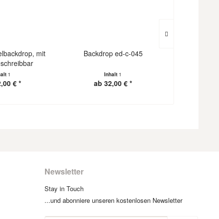
elbackdrop, mit
Backdrop ed-c-045
Backdrop C
eschreibbar
halt
1
Inhalt
1
I
,00 € *
ab 32,00 € *
ab 3
Newsletter
Stay in Touch
...und abonniere unseren kostenlosen Newsletter