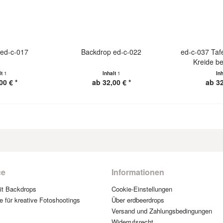
ed-c-017
Backdrop ed-c-022
ed-c-037 Taf
Kreide b
lt
1
Inhalt
1
In
00 € *
ab 32,00 € *
ab 32
ce
Informationen
mit Backdrops
Cookie-Einstellungen
e für kreative Fotoshootings
Über erdbeerdrops
Versand und Zahlungsbedingungen
Widerrufsrecht