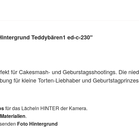
intergrund Teddybären1 ed-c-230"
fekt für Cakesmash- und Geburstagsshootings. Die niedl
ung für kleine Torten-Liebhaber und Geburtstagprinze
ps
für das Lächeln HINTER der Kamera.
 Materialien
.
assenden
Foto Hintergrund