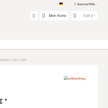
Service/Hilfe
erdbeerdrops
Mein Konto
0,00 € *
ybären1 ed-c-230
€ *