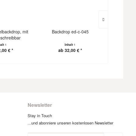
elbackdrop, mit
Backdrop ed-c-045
Backdrop C
eschreibbar
halt
1
Inhalt
1
I
,00 € *
ab 32,00 € *
ab 3
Newsletter
Stay in Touch
...und abonniere unseren kostenlosen Newsletter