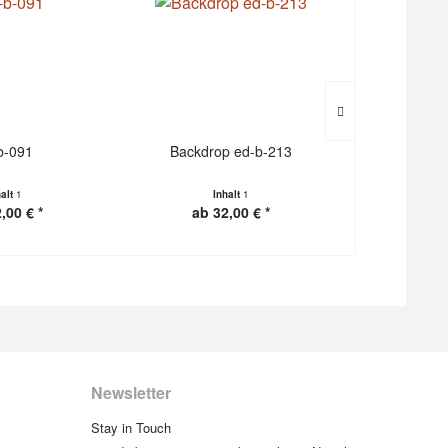
b-091
Backdrop ed-b-213
Backdr
halt
1
Inhalt
1
I
,00 € *
ab 32,00 € *
ab 3
Newsletter
Stay in Touch