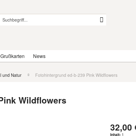
 Grußkarten
News
al und Natur
Fotohintergrund ed-b-239 Pink Wildflowers
Pink Wildflowers
32,00 
Inhalt:
1