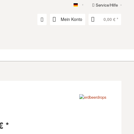
Service/Hilfe
erdbeerdrops
Mein Konto
0,00 € *
€ *