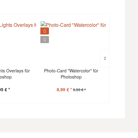
hts Overlays für
Photo-Card "Watercolor" für
Pho
oshop
Photoshop
"Weihnach
Pho
95 € *
8,99 € *
14
9,99 € *