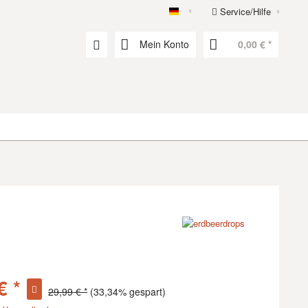
Service/Hilfe
erdbeerdrops
Mein Konto
0,00 € *
€ *
29,99 € *
(33,34% gespart)