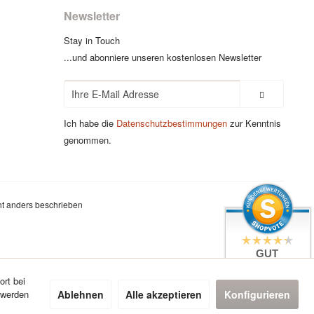
Newsletter
Stay in Touch
...und abonniere unseren kostenlosen Newsletter
Ich habe die
Datenschutzbestimmungen
zur Kenntnis
genommen.
t anders beschrieben
GUT
4.4 / 5
aus 7 Bewertungen
ort bei
bei: google.com,
Ablehnen
Alle akzeptieren
Konfigurieren
 werden
shopvote.de