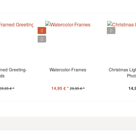
med Greeting-
Watercolor-Frames
Christmas Lig
rds
Phot
14,95 € *
14,
29,95 € *
29,95 € *