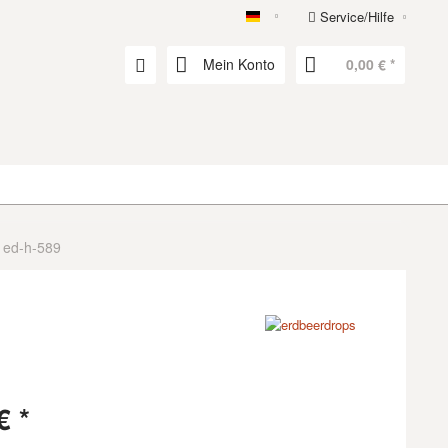
Service/Hilfe
erdbeerdrops
Mein Konto
0,00 € *
 ed-h-589
€ *