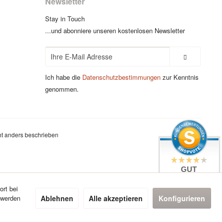
Newsletter
Stay in Touch
...und abonniere unseren kostenlosen Newsletter
Ich habe die
Datenschutzbestimmungen
zur Kenntnis
genommen.
t anders beschrieben
GUT
4.4 / 5
aus 7 Bewertungen
ort bei
bei: google.com,
Ablehnen
Alle akzeptieren
Konfigurieren
 werden
shopvote.de