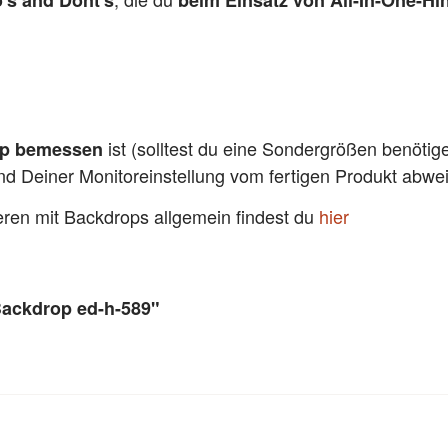
's and Dont's
beim Einsatz von All-In-One-Hi
ist (solltest du eine Sondergrößen benötig
pp bemessen
und Deiner Monitoreinstellung vom fertigen Produkt abw
ieren mit Backdrops allgemein findest du
hier
Backdrop ed-h-589"