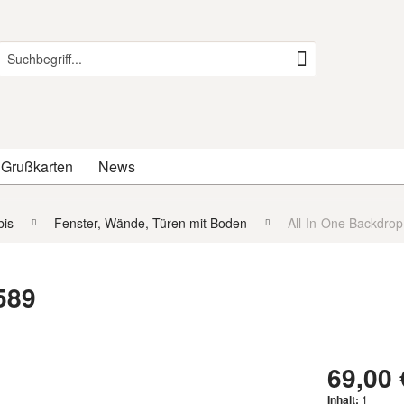
 Grußkarten
News
is
Fenster, Wände, Türen mit Boden
All-In-One Backdrop
589
69,00 
Inhalt:
1