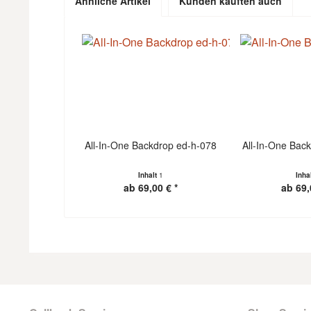
Ähnliche Artikel
Kunden kauften auch
All-In-One Backdrop ed-h-078
All-In-One Bac
Inhalt
1
Inha
ab 69,00 € *
ab 69,