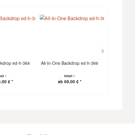
ckdrop ed-h-364
All-In-One Backdrop ed-h-366
All-In-One B
halt
1
Inhalt
1
I
,00 € *
ab 69,00 € *
ab 6