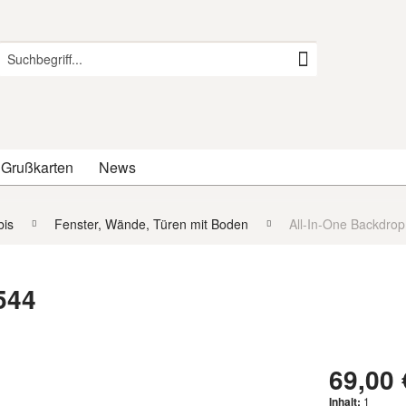
 Grußkarten
News
is
Fenster, Wände, Türen mit Boden
All-In-One Backdrop
544
69,00 
Inhalt:
1