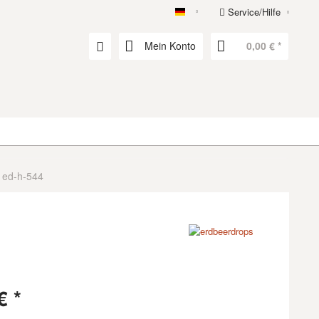
Service/Hilfe
erdbeerdrops
Mein Konto
0,00 € *
 ed-h-544
€ *