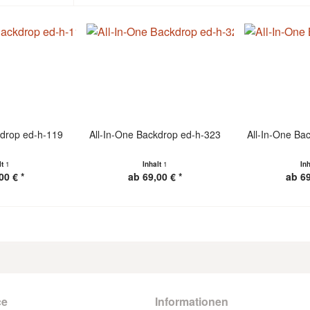
kdrop ed-h-119
All-In-One Backdrop ed-h-323
All-In-One Ba
lt
1
Inhalt
1
In
00 € *
ab 69,00 € *
ab 69
ce
Informationen