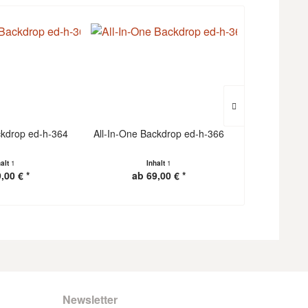
ckdrop ed-h-364
All-In-One Backdrop ed-h-366
All-In-One B
halt
1
Inhalt
1
I
,00 € *
ab 69,00 € *
ab 6
Newsletter