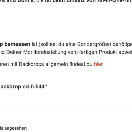
's and Dont's
beim Einsatz von All-In-One-Hi
ist (solltest du eine Sondergrößen benötig
pp bemessen
und Deiner Monitoreinstellung vom fertigen Produkt abw
ieren mit Backdrops allgemein findest du
hier
Backdrop ed-h-544"
ls angesehen