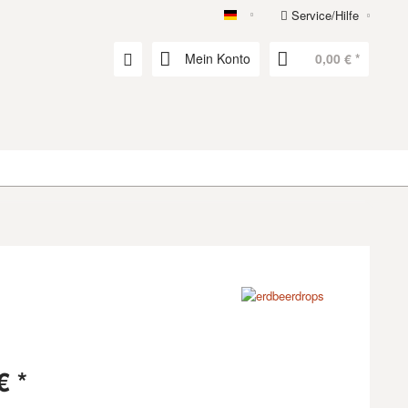
Service/Hilfe
erdbeerdrops
Mein Konto
0,00 € *
€ *