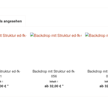
ls angesehen
truktur ed-fk-
Backdrop mit Struktur ed-fk-
Backdrop mit 
41
056
0
lt
1
Inhalt
1
In
00 € *
ab 32,00 € *
ab 32