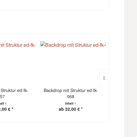
Struktur ed-fk-
Backdrop mit Struktur ed-fk-
Backdrop mit
57
068
halt
1
Inhalt
1
I
,00 € *
ab 32,00 € *
ab 3