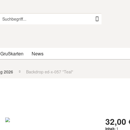
 Grußkarten
News
ng 2026
Backdrop ed-x-057 "Teal"
32,00 
Inhalt:
1