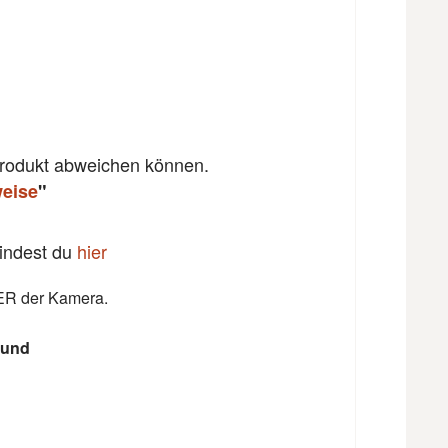
 Produkt abweichen können.
weise
"
findest du
hier
ER der Kamera.
rund