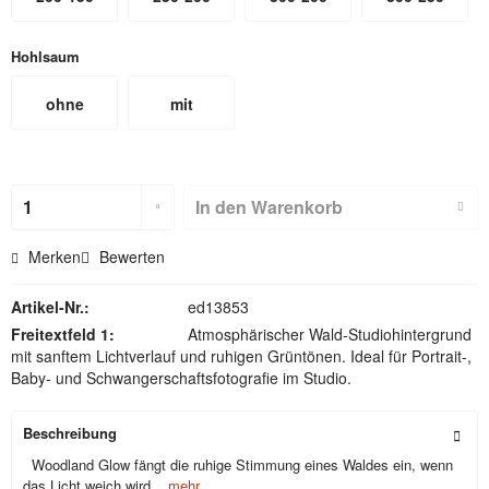
Hohlsaum
ohne
mit
Hohlsaum
Hohlsaum
(nicht für
In den
Warenkorb
Textilbackdr
Merken
Bewerten
ops)
Artikel-Nr.:
ed13853
Freitextfeld 1:
Atmosphärischer Wald-Studiohintergrund
mit sanftem Lichtverlauf und ruhigen Grüntönen. Ideal für Portrait-,
Baby- und Schwangerschaftsfotografie im Studio.
Beschreibung
Woodland Glow fängt die ruhige Stimmung eines Waldes ein, wenn
das Licht weich wird...
mehr