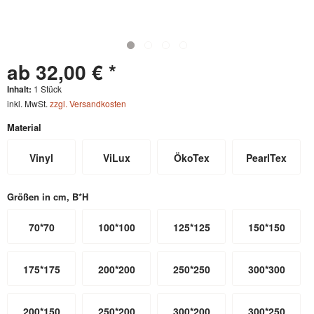
ab 32,00 € *
Inhalt:
1 Stück
inkl. MwSt.
zzgl. Versandkosten
Material
Vinyl
ViLux
ÖkoTex
PearlTex
Größen in cm, B*H
70*70
100*100
125*125
150*150
175*175
200*200
250*250
300*300
200*150
250*200
300*200
300*250