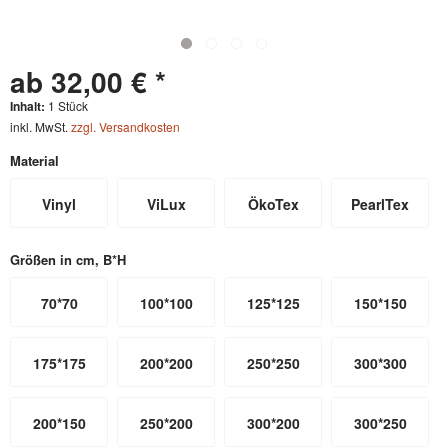
ab 32,00 € *
Inhalt:
1 Stück
inkl. MwSt.
zzgl. Versandkosten
Material
Vinyl
ViLux
ÖkoTex
PearlTex
Größen in cm, B*H
70*70
100*100
125*125
150*150
175*175
200*200
250*250
300*300
200*150
250*200
300*200
300*250