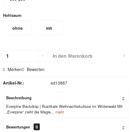
Hohlsaum
ohne
mit
Hohlsaum
Hohlsaum
(nicht für
In den
Warenkorb
Textilbackdr
Merken
Bewerten
ops)
Artikel-Nr.:
ed13887
Beschreibung
Everpine Backdrop | Rustikale Weihnachtskulisse im Winterwald Mit
„Everpine“ zieht die Magie...
mehr
Bewertungen
0