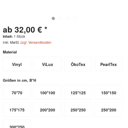
ab 32,00 € *
Inhalt:
1 Stück
inkl. MwSt.
zzgl. Versandkosten
Material
Vinyl
ViLux
ÖkoTex
PearlTex
Größen in cm, B*H
70*70
100*100
125*125
150*150
175*175
200*200
250*250
250*200
300*250