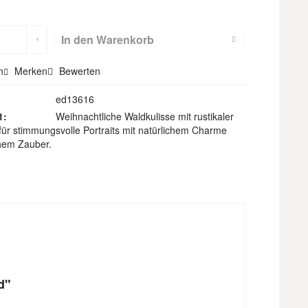
m
Hohlsaum
(nicht für
In den
Warenkorb
Textilbackdr
n
Merken
Bewerten
ops)
ed13616
1:
Weihnachtliche Waldkulisse mit rustikaler
für stimmungsvolle Portraits mit natürlichem Charme
chem Zauber.
d"