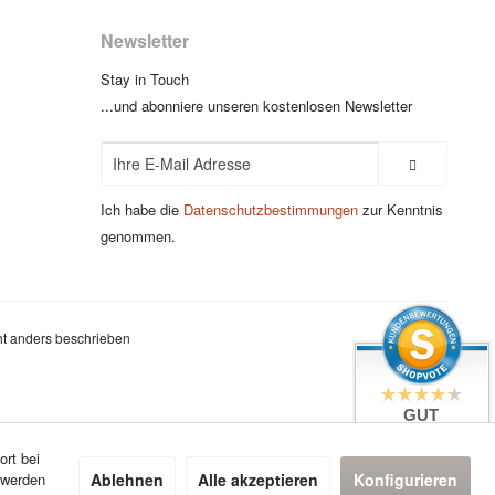
Newsletter
Stay in Touch
...und abonniere unseren kostenlosen Newsletter
Ich habe die
Datenschutzbestimmungen
zur Kenntnis
genommen.
t anders beschrieben
GUT
4.4 / 5
aus 7 Bewertungen
ort bei
bei: google.com,
Ablehnen
Alle akzeptieren
Konfigurieren
 werden
shopvote.de