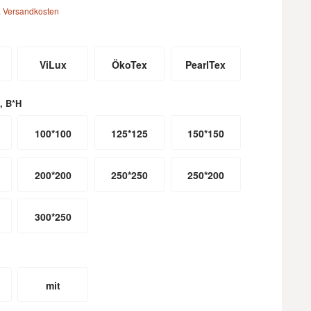
. Versandkosten
ViLux
ÖkoTex
PearlTex
, B*H
100*100
125*125
150*150
200*200
250*250
250*200
300*250
mit