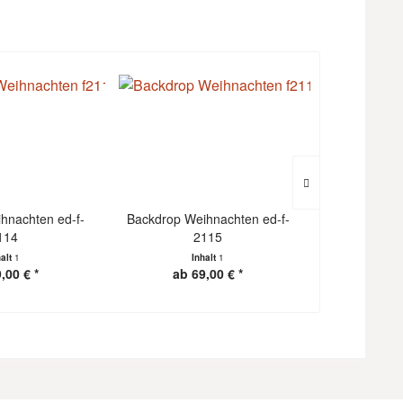
hnachten ed-f-
Backdrop Weihnachten ed-f-
Backdrop We
114
2115
halt
1
Inhalt
1
I
,00 € *
ab 69,00 € *
ab 1