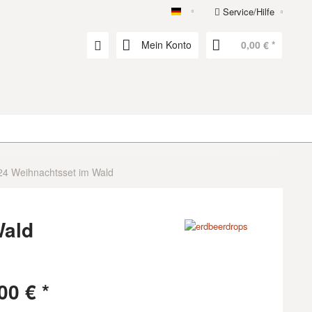
Service/Hilfe
erdbeerdrops
Mein Konto
0,00 € *
24 Weihnachtsset im Wald
Wald
00 € *