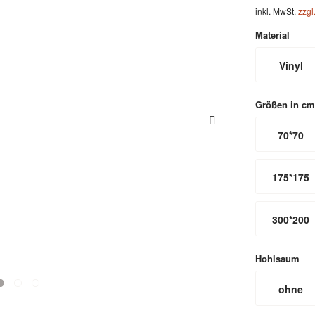
inkl. MwSt.
zzgl
Material
Vinyl
Größen in cm
70*70
175*175
300*200
Hohlsaum
ohne