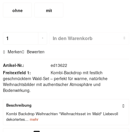
ohne
mit
Hohlsaum
Hohlsaum
(nicht für
In den
Warenkorb
Textilbackdr
Merken
Bewerten
ops)
Artikel-Nr.:
ed13622
Freitextfeld 1:
Kombi-Backdrop mit festlich
geschmücktem Wald-Set – perfekt für warme, natürliche
Weihnachtsbilder mit authentischer Atmosphäre und
Bodenwirkung.
Beschreibung
Kombi Backdrop Weihnachten "Weihnachtsset im Wald" Liebevoll
dekoriertes...
mehr