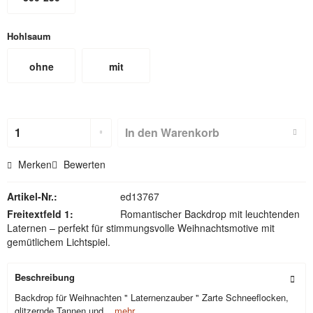
Hohlsaum
ohne
mit
Hohlsaum
Hohlsaum
(nicht für
In den
Warenkorb
Textilbackdr
Merken
Bewerten
ops)
Artikel-Nr.:
ed13767
Freitextfeld 1:
Romantischer Backdrop mit leuchtenden
Laternen – perfekt für stimmungsvolle Weihnachtsmotive mit
gemütlichem Lichtspiel.
Beschreibung
Backdrop für Weihnachten " Laternenzauber " Zarte Schneeflocken,
glitzernde Tannen und...
mehr