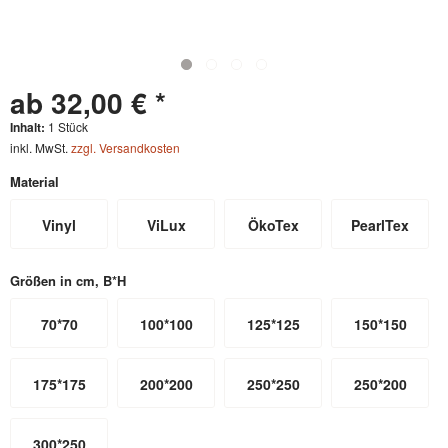
ab 32,00 € *
Inhalt:
1 Stück
inkl. MwSt.
zzgl. Versandkosten
Material
Vinyl
ViLux
ÖkoTex
PearlTex
Größen in cm, B*H
70*70
100*100
125*125
150*150
175*175
200*200
250*250
250*200
300*250