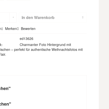
m
Hohlsaum
(nicht für
In den
Warenkorb
Textilbackdr
n
Merken
Bewerten
ops)
ed13626
1:
Charmanter Foto Hintergrund mit
ischen – perfekt für authentische Weihnachtsfotos mit
air.
chen"
chen"