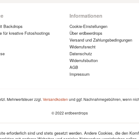
ce
Informationen
mit Backdrops
Cookie-Einstellungen
e für kreative Fotoshootings
Über erdbeerdrops
Versand und Zahlungsbedingungen
Widerrufsrecht
ise
Datenschutz
Widerrufsbutton
AGB
Impressum
setzl. Mehrwertsteuer zzgl.
Versandkosten
und ggf. Nachnahmegebühren, wenn nich
© 2022 erdbeerdrops
te erforderlich sind und stets gesetzt werden. Andere Cookies, die den Komf
teraktion mit anderen Websites und sozialen Netzwerken vereinfachen sollen,