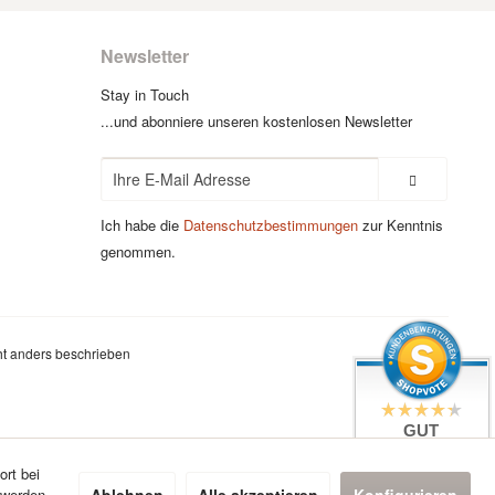
Newsletter
Stay in Touch
...und abonniere unseren kostenlosen Newsletter
Ich habe die
Datenschutzbestimmungen
zur Kenntnis
genommen.
t anders beschrieben
GUT
4.4 / 5
aus 7 Bewertungen
ort bei
bei: google.com,
Ablehnen
Alle akzeptieren
Konfigurieren
 werden