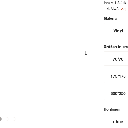
Inhalt:
1 Stück
inkl. MwSt.
zzgl
Material
Vinyl
Größen in cm
70*70
175*175
300*250
Hohlsaum
ohne