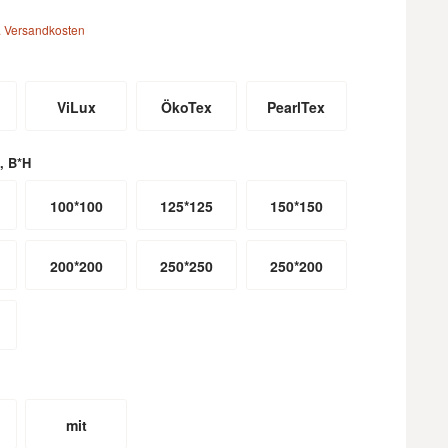
. Versandkosten
ViLux
ÖkoTex
PearlTex
, B*H
100*100
125*125
150*150
200*200
250*250
250*200
mit