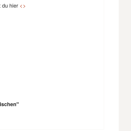
t du hier
<
>
nischen"