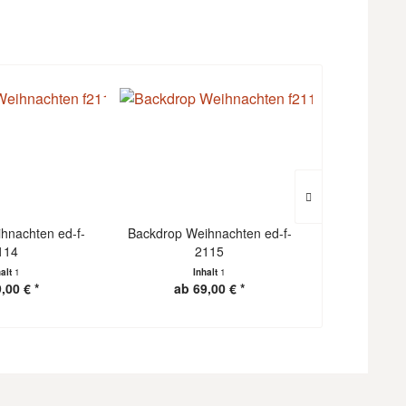
hnachten ed-f-
Backdrop Weihnachten ed-f-
Backdrop We
114
2115
halt
1
Inhalt
1
I
,00 € *
ab 69,00 € *
ab 1