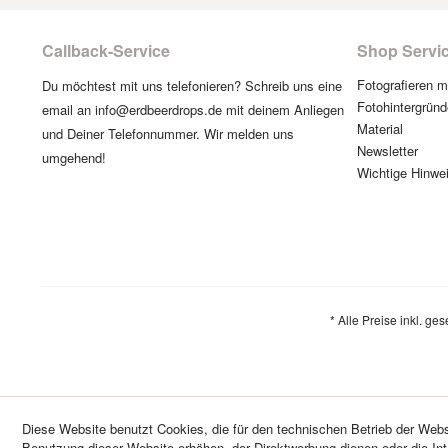
Callback-Service
Shop Servi
Fotografieren 
Du möchtest mit uns telefonieren? Schreib uns eine
Fotohintergründ
email an info@erdbeerdrops.de mit deinem Anliegen
Material
und Deiner Telefonnummer. Wir melden uns
Newsletter
umgehend!
Wichtige Hinwe
* Alle Preise inkl. ge
Diese Website benutzt Cookies, die für den technischen Betrieb der Websi
Benutzung dieser Website erhöhen, der Direktwerbung dienen oder die In