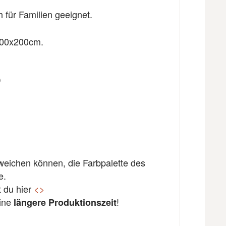
 für Familien geeignet.
 300x200cm.
)
bweichen können, die Farbpalette des
e.
t du hier
<
>
eine
!
längere Produktionszeit