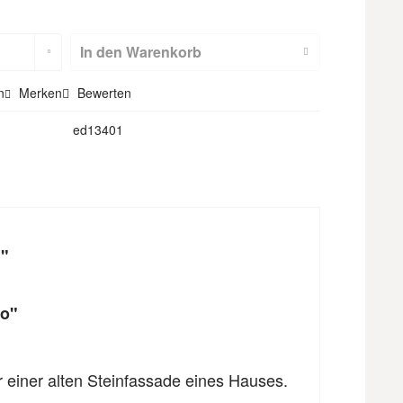
m
Hohlsaum
(nicht für
In den
Warenkorb
Textilbackdr
n
Merken
Bewerten
ops)
ed13401
""
ko"
einer alten Steinfassade eines Hauses.