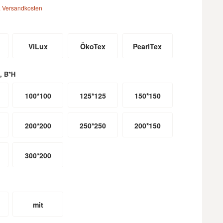
. Versandkosten
ViLux
ÖkoTex
PearlTex
, B*H
100*100
125*125
150*150
200*200
250*250
200*150
300*200
mit