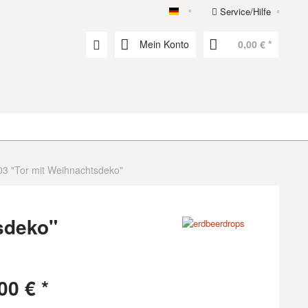
Service/Hilfe
erdbeerdrops
Mein Konto
0,00 € *
03 "Tor mit Weihnachtsdeko"
sdeko"
00 € *