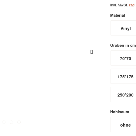
inkl. MwSt.
zzgl
Material
Vinyl
Größen in cm
70*70
175*175
250*200
Hohlsaum
ohne