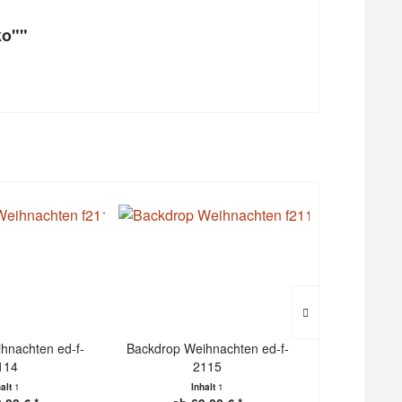
ko""
hnachten ed-f-
Backdrop Weihnachten ed-f-
Backdrop We
114
2115
halt
1
Inhalt
1
I