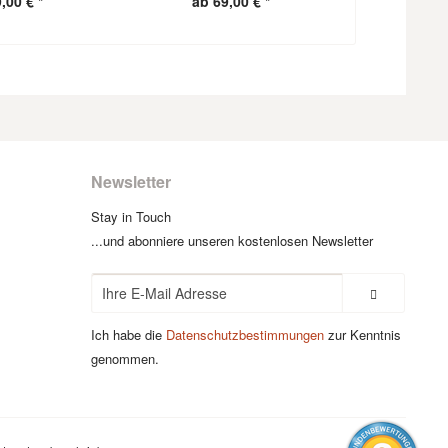
,00 € *
ab 69,00 € *
ab 1
Newsletter
Stay in Touch
...und abonniere unseren kostenlosen Newsletter
Ich habe die
Datenschutzbestimmungen
zur Kenntnis
genommen.