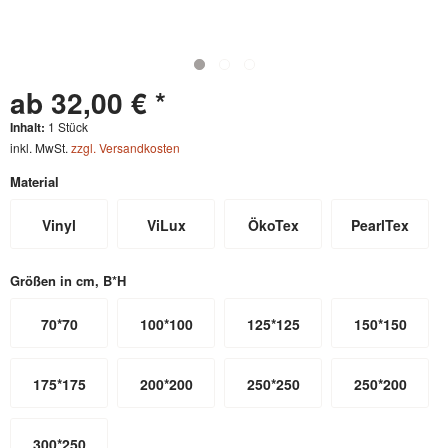
ab 32,00 € *
Inhalt:
1 Stück
inkl. MwSt.
zzgl. Versandkosten
Material
Vinyl
ViLux
ÖkoTex
PearlTex
Größen in cm, B*H
70*70
100*100
125*125
150*150
175*175
200*200
250*250
250*200
300*250