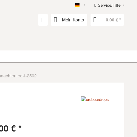
Service/Hilfe
erdbeerdrops
Mein Konto
0,00 € *
hnachten ed-f-2502
00 € *