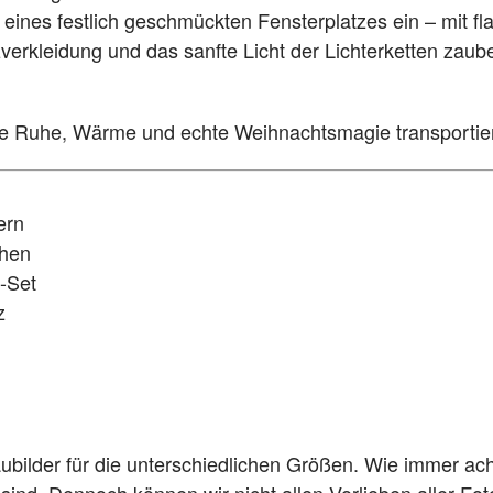
ines festlich geschmückten Fensterplatzes ein – mit fl
zverkleidung und das sanfte Licht der Lichterketten zau
 die Ruhe, Wärme und echte Weihnachtsmagie transporti
ern
chen
-Set
z
ubilder für die unterschiedlichen Größen. Wie immer ach
ind. Dennoch können wir nicht allen Vorlieben aller Fot