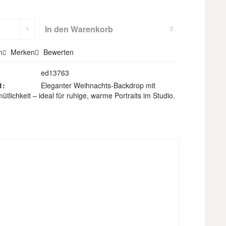
m
Hohlsaum
(nicht für
In den
Warenkorb
Textilbackdr
n
Merken
Bewerten
ops)
ed13763
1:
Eleganter Weihnachts-Backdrop mit
tlichkeit – ideal für ruhige, warme Portraits im Studio.