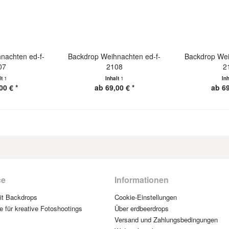
nachten ed-f-
Backdrop Weihnachten ed-f-
Backdrop Wei
07
2108
2
lt
1
Inhalt
1
In
00 € *
ab 69,00 € *
ab 69
ce
Informationen
mit Backdrops
Cookie-Einstellungen
e für kreative Fotoshootings
Über erdbeerdrops
Versand und Zahlungsbedingungen