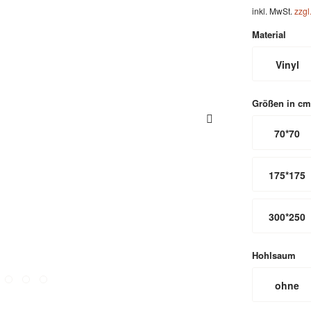
inkl. MwSt.
zzgl
Material
Vinyl
Größen in cm
70*70
175*175
300*250
Hohlsaum
ohne