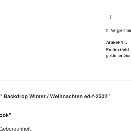
Hohlsau
Vergleiche
Artikel-Nr.:
Freitextfeld 
goldener Gemü
 Backdrop Winter / Weihnachten ed-f-2502"
Nook"
 Geborgenheit: