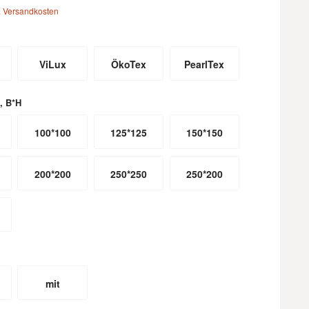
. Versandkosten
ViLux
ÖkoTex
PearlTex
, B*H
100*100
125*125
150*150
200*200
250*250
250*200
mit