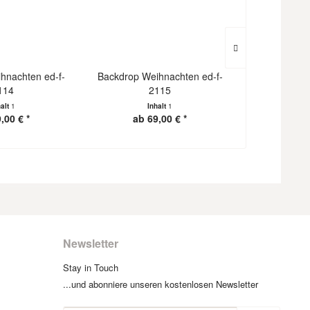
hnachten ed-f-
Backdrop Weihnachten ed-f-
Backdrop We
114
2115
halt
1
Inhalt
1
I
,00 € *
ab 69,00 € *
ab 1
Newsletter
Stay in Touch
...und abonniere unseren kostenlosen Newsletter