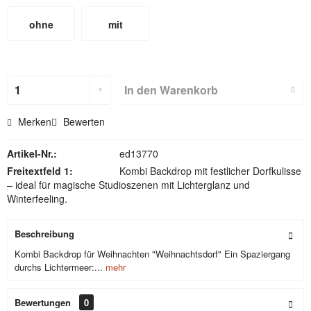
ohne
mit
Hohlsaum
Hohlsaum
(nicht für
In den
Warenkorb
Textilbackdr
Merken
Bewerten
ops)
Artikel-Nr.:
ed13770
Freitextfeld 1:
Kombi Backdrop mit festlicher Dorfkulisse
– ideal für magische Studioszenen mit Lichterglanz und
Winterfeeling.
Beschreibung
Kombi Backdrop für Weihnachten "Weihnachtsdorf" Ein Spaziergang
durchs Lichtermeer:...
mehr
Bewertungen
0