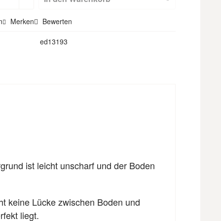
Textilbackdr
n
Merken
Bewerten
ops)
ed13193
rgrund ist leicht unscharf und der Boden
eht keine Lücke zwischen Boden und
fekt liegt.