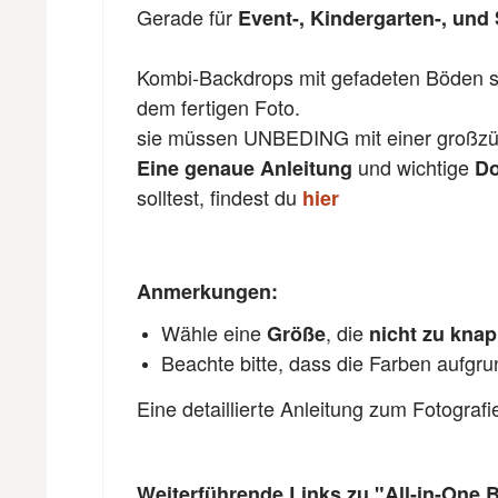
Gerade für
Event-, Kindergarten-, und 
Kombi-Backdrops mit gefadeten Böden si
dem fertigen Foto.
sie müssen UNBEDING mit einer großzü
und wichtige
Eine genaue Anleitung
Do
solltest, findest du
hier
Anmerkungen:
Wähle eine
, die
Größe
nicht zu kna
Beachte bitte, dass die Farben aufgr
Eine detaillierte Anleitung zum Fotograf
Weiterführende Links zu "All-in-One 