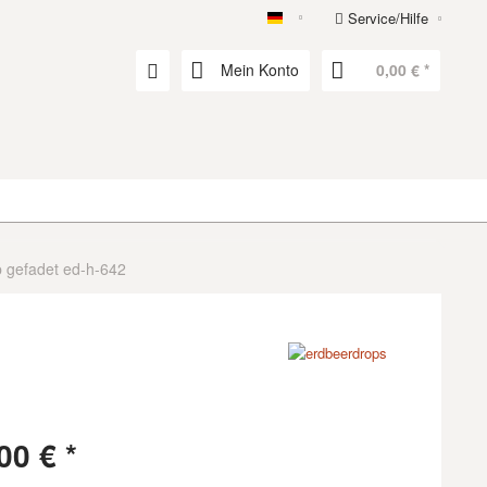
Service/Hilfe
erdbeerdrops
Mein Konto
0,00 € *
p gefadet ed-h-642
00 € *