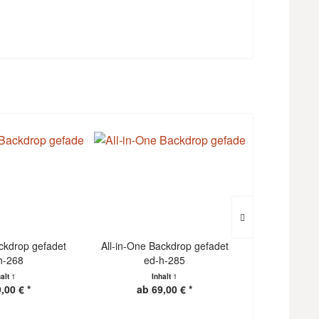
ackdrop gefadet
All-in-One Backdrop gefadet
All-in-One 
h-268
ed-h-285
ed
halt
1
Inhalt
1
I
,00 € *
ab 69,00 € *
ab 6