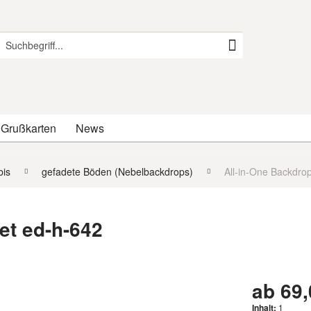
 Grußkarten
News
is
gefadete Böden (Nebelbackdrops)
All-in-One Backdro
et ed-h-642
ab 69,
Inhalt:
1