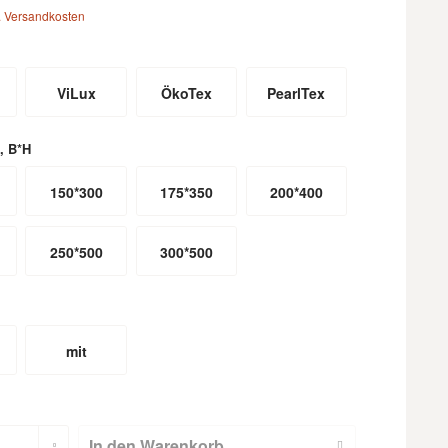
. Versandkosten
ViLux
ÖkoTex
PearlTex
, B*H
150*300
175*350
200*400
250*500
300*500
mit
m
Hohlsaum
(nicht für
In den
Warenkorb