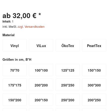
ab 32,00 € *
Inhalt:
1
inkl. MwSt.
zzgl. Versandkosten
Material
Vinyl
ViLux
ÖkoTex
PearlTex
Größen in cm, B*H
70*70
100*100
125*125
150*150
175*175
200*200
250*250
300*300
150*200
200*150
250*200
200*250