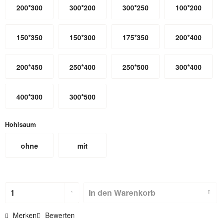
200*300
300*200
300*250
100*200
150*350
150*300
175*350
200*400
200*450
250*400
250*500
300*400
400*300
300*500
Hohlsaum
ohne
mit
Hohlsaum
Hohlsaum
(nicht für
In den
Warenkorb
Textilbackdr
Merken
Bewerten