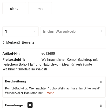
ohne
mit
Hohlsaum
Hohlsaum
(nicht für
In den
Warenkorb
Textilbackdr
Merken
Bewerten
ops)
Artikel-Nr.:
ed13655
Freitextfeld 1:
Weihnachtlicher Kombi-Backdrop mit
typischem Boho-Flair und Naturdeko – ideal für verträumte
Weihnachtsmotive im Waldstil.
Beschreibung
Kombi-Backdrop Weihnachten "Boho Weihnachtsset im Birkenwald"
Wundervoller Backdrop mit...
mehr
Bewertungen
0