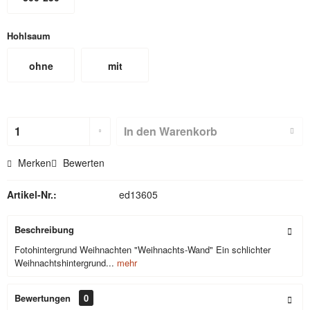
Hohlsaum
ohne
mit
Hohlsaum
Hohlsaum
(nicht für
In den
Warenkorb
Textilbackdr
Merken
Bewerten
ops)
Artikel-Nr.:
ed13605
Beschreibung
Fotohintergrund Weihnachten "Weihnachts-Wand" Ein schlichter
Weihnachtshintergrund...
mehr
Bewertungen
0