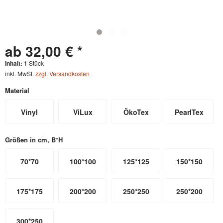
ab 32,00 € *
Inhalt:
1 Stück
inkl. MwSt.
zzgl. Versandkosten
Material
Vinyl
ViLux
ÖkoTex
PearlTex
Größen in cm, B*H
70*70
100*100
125*125
150*150
175*175
200*200
250*250
250*200
300*250