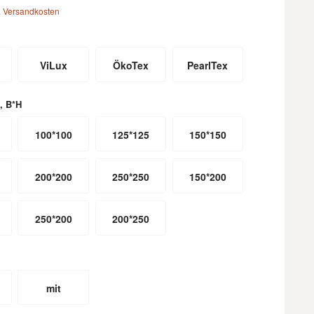
. Versandkosten
ViLux
ÖkoTex
PearlTex
, B*H
100*100
125*125
150*150
200*200
250*250
150*200
250*200
200*250
mit