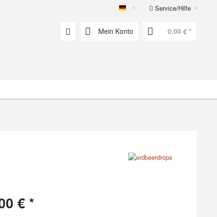
Service/Hilfe
erdbeerdrops
Mein Konto
0,00 € *
00 € *