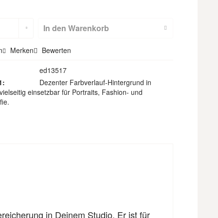
m
Hohlsaum
(nicht für
In den
Warenkorb
Textilbackdr
n
Merken
Bewerten
ops)
ed13517
1:
Dezenter Farbverlauf-Hintergrund in
ielseitig einsetzbar für Portraits, Fashion- und
fie.
ereicherung in Deinem Studio. Er ist für