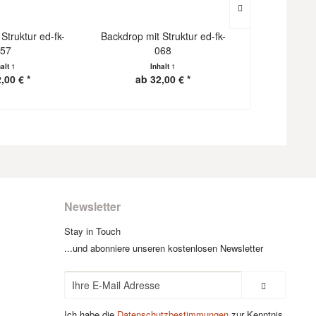
Struktur ed-fk-
Backdrop mit Struktur ed-fk-
Backdrop mit
57
068
halt
1
Inhalt
1
I
,00 € *
ab 32,00 € *
ab 3
Newsletter
Stay in Touch
...und abonniere unseren kostenlosen Newsletter
Ich habe die
Datenschutzbestimmungen
zur Kenntnis