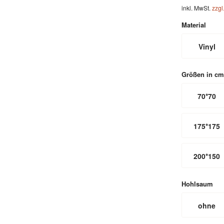
inkl. MwSt.
zzgl
Material
Vinyl
Größen in cm
70*70
175*175
200*150
Hohlsaum
ohne