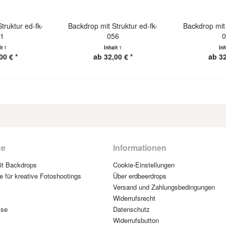
truktur ed-fk-
Backdrop mit Struktur ed-fk-
Backdrop mit 
41
056
0
lt
1
Inhalt
1
In
00 € *
ab 32,00 € *
ab 32
ce
Informationen
mit Backdrops
Cookie-Einstellungen
e für kreative Fotoshootings
Über erdbeerdrops
Versand und Zahlungsbedingungen
Widerrufsrecht
ise
Datenschutz
Widerrufsbutton