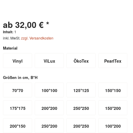
ab 32,00 € *
Inhalt:
1
inkl. MwSt.
zzgl. Versandkosten
Material
Vinyl
ViLux
ÖkoTex
PearlTex
Größen in cm, B*H
70*70
100*100
125*125
150*150
175*175
200*200
250*250
150*200
200*150
250*200
200*250
100*200