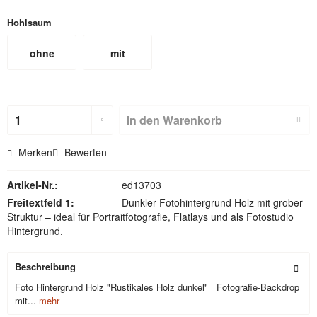
Hohlsaum
ohne
mit
Hohlsaum
Hohlsaum
(nicht für
In den
Warenkorb
Textilbackdr
Merken
Bewerten
ops)
Artikel-Nr.:
ed13703
Freitextfeld 1:
Dunkler Fotohintergrund Holz mit grober
Struktur – ideal für Portraitfotografie, Flatlays und als Fotostudio
Hintergrund.
Beschreibung
Foto Hintergrund Holz "Rustikales Holz dunkel" Fotografie-Backdrop
mit...
mehr