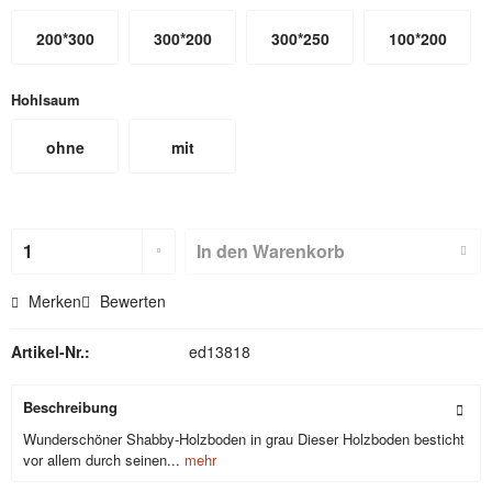
200*300
300*200
300*250
100*200
Hohlsaum
ohne
mit
Hohlsaum
Hohlsaum
(nicht für
In den
Warenkorb
Textilbackdr
Merken
Bewerten
ops)
Artikel-Nr.:
ed13818
Beschreibung
Wunderschöner Shabby-Holzboden in grau Dieser Holzboden besticht
vor allem durch seinen...
mehr