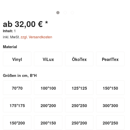
ab 32,00 € *
Inhalt:
1
inkl. MwSt.
zzgl. Versandkosten
Material
Vinyl
ViLux
ÖkoTex
PearlTex
Größen in cm, B*H
70*70
100*100
125*125
150*150
175*175
200*200
250*250
300*300
150*200
200*150
250*200
200*250