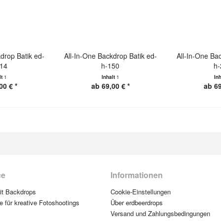
drop Batik ed-
All-In-One Backdrop Batik ed-
All-In-One Ba
114
h-150
h-
lt
1
Inhalt
1
In
00 € *
ab 69,00 € *
ab 69
ce
Informationen
mit Backdrops
Cookie-Einstellungen
e für kreative Fotoshootings
Über erdbeerdrops
Versand und Zahlungsbedingungen