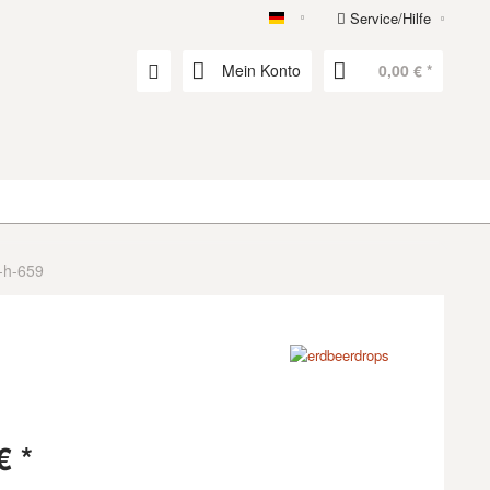
Service/Hilfe
erdbeerdrops
Mein Konto
0,00 € *
-h-659
€ *