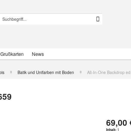
 Grußkarten
News
is
Batik und Unifarben mit Boden
All-In-One Backdrop ed
659
69,00 
Inhalt:
1