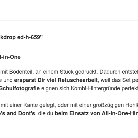
ckdrop ed-h-659"
l-in-One
 mit Bodenteil, an einem Stück gedruckt. Dadurch entst
te und
, weil das Set per
ersparst Dir viel Retuschearbeit
eignen sich Kombi-Hintergründe perfekt
Schulfotografie
it einer Kante gelegt, oder mit einer großzügigen Hohl
, die du
's and Dont's
beim Einsatz von All-In-One-Hi