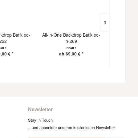
ckdrop Batik ed-
All-In-One Backdrop Batik ed-
All-In-One B
222
h-269
h
halt
1
Inhalt
1
I
,00 € *
ab 69,00 € *
ab 6
Newsletter
Stay in Touch
...und abonniere unseren kostenlosen Newsletter