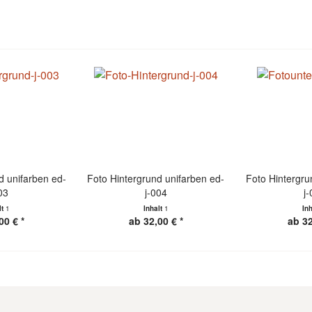
d unifarben ed-
Foto Hintergrund unifarben ed-
Foto Hintergru
03
j-004
j
lt
1
Inhalt
1
In
00 € *
ab 32,00 € *
ab 32