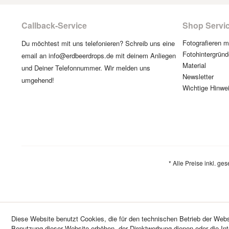
Callback-Service
Shop Servi
Fotografieren 
Du möchtest mit uns telefonieren? Schreib uns eine
Fotohintergründ
email an info@erdbeerdrops.de mit deinem Anliegen
Material
und Deiner Telefonnummer. Wir melden uns
Newsletter
umgehend!
Wichtige Hinwe
* Alle Preise inkl. ge
Diese Website benutzt Cookies, die für den technischen Betrieb der Websi
Benutzung dieser Website erhöhen, der Direktwerbung dienen oder die In