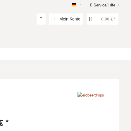
Service/Hilfe
erdbeerdrops
Mein Konto
0,00 € *
€ *