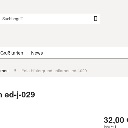
 Grußkarten
News
arben
Foto Hintergrund unifarben ed-j-029
 ed-j-029
32,00 
Inhalt:
1