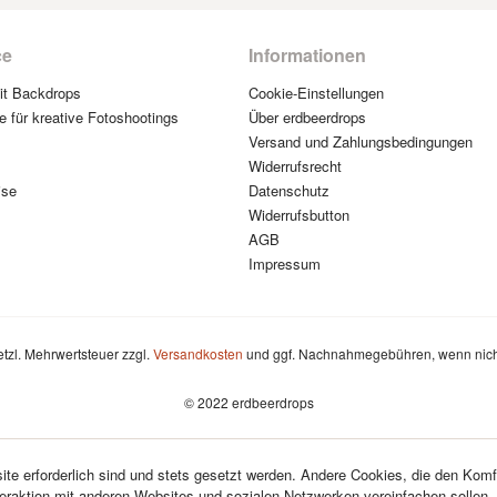
ce
Informationen
mit Backdrops
Cookie-Einstellungen
e für kreative Fotoshootings
Über erdbeerdrops
Versand und Zahlungsbedingungen
Widerrufsrecht
ise
Datenschutz
Widerrufsbutton
AGB
Impressum
setzl. Mehrwertsteuer zzgl.
Versandkosten
und ggf. Nachnahmegebühren, wenn nich
© 2022 erdbeerdrops
te erforderlich sind und stets gesetzt werden. Andere Cookies, die den Komf
teraktion mit anderen Websites und sozialen Netzwerken vereinfachen sollen,