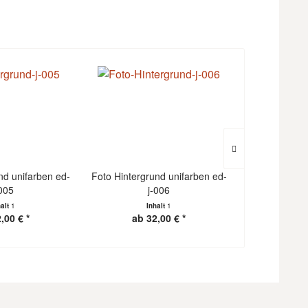
nd unifarben ed-
Foto Hintergrund unifarben ed-
Foto Hintergr
-005
j-006
halt
1
Inhalt
1
I
,00 € *
ab 32,00 € *
ab 3