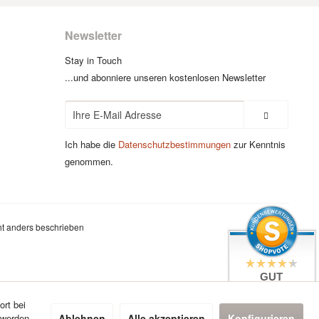
Newsletter
Stay in Touch
...und abonniere unseren kostenlosen Newsletter
Ich habe die
Datenschutzbestimmungen
zur Kenntnis
genommen.
t anders beschrieben
GUT
4.4 / 5
aus 7 Bewertungen
ort bei
bei: google.com,
Ablehnen
Alle akzeptieren
Konfigurieren
 werden
shopvote.de