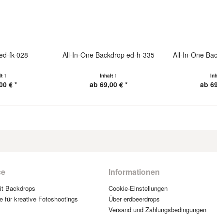
ed-fk-028
All-In-One Backdrop ed-h-335
All-In-One Ba
lt
1
Inhalt
1
In
00 € *
ab 69,00 € *
ab 69
ce
Informationen
mit Backdrops
Cookie-Einstellungen
e für kreative Fotoshootings
Über erdbeerdrops
Versand und Zahlungsbedingungen