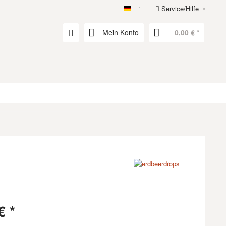
Service/Hilfe
erdbeerdrops
Mein Konto
0,00 € *
€ *