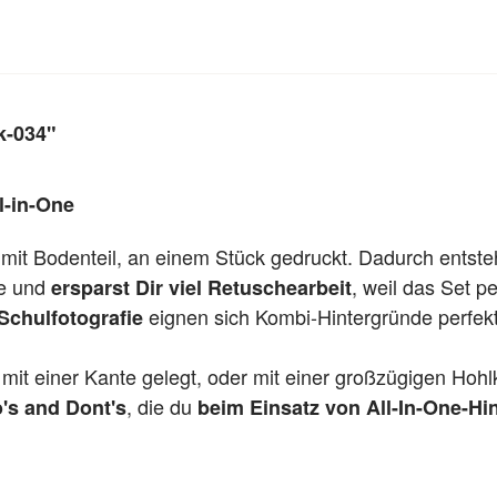
k-034"
l-in-One
 mit Bodenteil, an einem Stück gedruckt. Dadurch entst
te und
, weil das Set per
ersparst Dir viel Retuschearbeit
eignen sich Kombi-Hintergründe perfekt
Schulfotografie
it einer Kante gelegt, oder mit einer großzügigen Hohl
, die du
's and Dont's
beim Einsatz von All-In-One-Hi