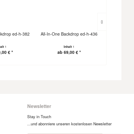
ckdrop ed-h-382
All-In-One Backdrop ed-h-436
All-In-One B
halt
1
Inhalt
1
I
,00 € *
ab 69,00 € *
ab 6
Newsletter
Stay in Touch
...und abonniere unseren kostenlosen Newsletter