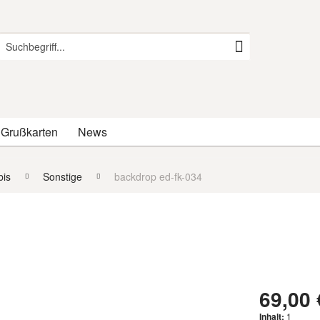
 Grußkarten
News
is
Sonstige
backdrop ed-fk-034
69,00 
Inhalt:
1