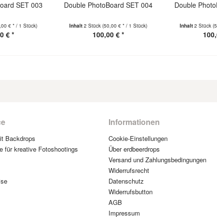
Board SET 003
Double PhotoBoard SET 004
Double Photo
,00 € * / 1 Stück)
Inhalt
2 Stück
(50,00 € * / 1 Stück)
Inhalt
2 Stück
(5
0 € *
100,00 € *
100,
ce
Informationen
mit Backdrops
Cookie-Einstellungen
e für kreative Fotoshootings
Über erdbeerdrops
Versand und Zahlungsbedingungen
Widerrufsrecht
ise
Datenschutz
Widerrufsbutton
AGB
Impressum