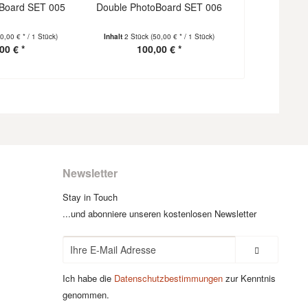
Board SET 005
Double PhotoBoard SET 006
Double Phot
0,00 € * / 1 Stück)
Inhalt
2 Stück
(50,00 € * / 1 Stück)
Inhalt
2 Stück
00 € *
100,00 € *
100
Newsletter
Stay in Touch
...und abonniere unseren kostenlosen Newsletter
Ich habe die
Datenschutzbestimmungen
zur Kenntnis
genommen.