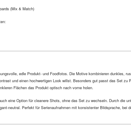
boards (Mix & Match)
ten:
ungsvolle, edle Produkt- und Foodfotos. Die Motive kombinieren dunkles, rust
Kontrast und einen hochwertigen Look willst. Besonders gut passt das Set z
unkleren Flächen das Produkt optisch nach vorne holen.
 auch eine Option für cleanere Shots, ohne das Set zu wechseln. Durch die unt
legant-neutral. Perfekt für Serienaufnahmen mit konsistenter Bildsprache, b