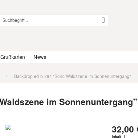
 Grußkarten
News
o
Backdrop ed-b-284 "Boho Waldszene im Sonnenuntergang"
 Waldszene im Sonnenuntergang"
32,00 
Inhalt:
1