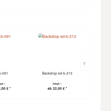
b-091
Backdrop ed-b-213
Backdr
halt
1
Inhalt
1
I
,00 € *
ab 32,00 € *
ab 3