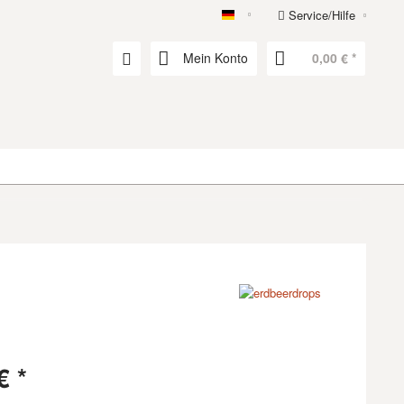
Service/Hilfe
erdbeerdrops
Mein Konto
0,00 € *
€ *