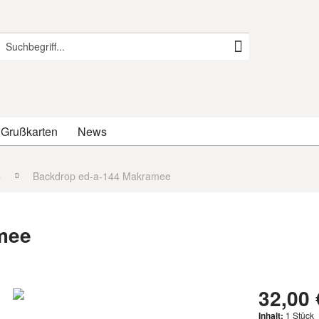
 Grußkarten
News
o
Backdrop ed-a-144 Makramee
mee
32,00 
Inhalt:
1 Stück