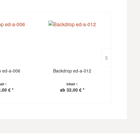
 ed-a-006
Backdrop ed-a-012
Fotohinter
Holz
halt
1
Inhalt
1
I
,00 € *
ab 32,00 € *
ab 3