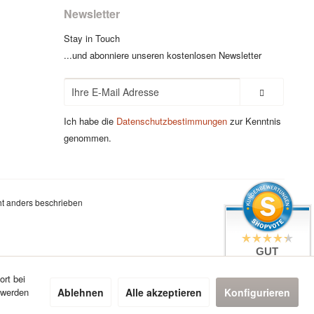
Newsletter
Stay in Touch
...und abonniere unseren kostenlosen Newsletter
Ich habe die
Datenschutzbestimmungen
zur Kenntnis
genommen.
t anders beschrieben
GUT
4.4 / 5
aus 7 Bewertungen
ort bei
bei: google.com,
Ablehnen
Alle akzeptieren
Konfigurieren
 werden
shopvote.de