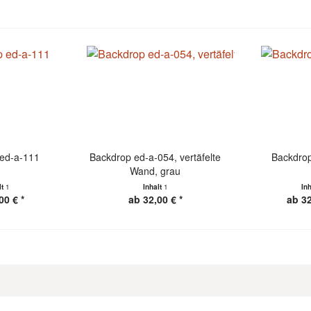
ed-a-111
Backdrop ed-a-054, vertäfelte
Backdrop
Wand, grau
lt
1
Inhalt
1
In
00 € *
ab 32,00 € *
ab 32