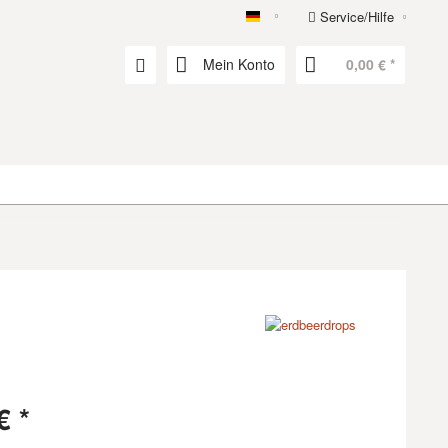
Service/Hilfe
erdbeerdrops
Mein Konto
0,00 € *
€ *