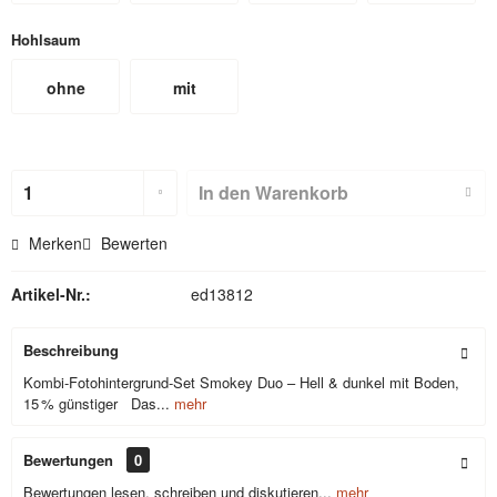
Hohlsaum
ohne
mit
Hohlsaum
Hohlsaum
(nicht für
In den
Warenkorb
Textilbackdr
Merken
Bewerten
ops)
Artikel-Nr.:
ed13812
Beschreibung
Kombi-Fotohintergrund-Set Smokey Duo – Hell & dunkel mit Boden,
15 % günstiger Das...
mehr
Bewertungen
0
Bewertungen lesen, schreiben und diskutieren...
mehr