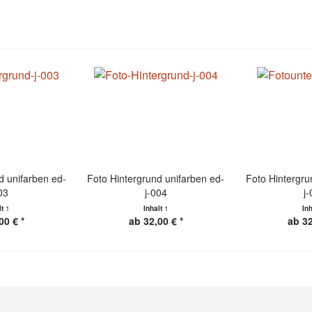
d unifarben ed-
Foto Hintergrund unifarben ed-
Foto Hintergru
03
j-004
j
lt
1
Inhalt
1
In
00 € *
ab 32,00 € *
ab 32