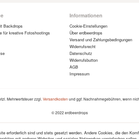
ce
Informationen
mit Backdrops
Cookie-Einstellungen
e für kreative Fotoshootings
Über erdbeerdrops
Versand und Zahlungsbedingungen
Widerrufsrecht
ise
Datenschutz
Widerrufsbutton
AGB
Impressum
setzl. Mehrwertsteuer zzgl.
Versandkosten
und ggf. Nachnahmegebühren, wenn nich
© 2022 erdbeerdrops
te erforderlich sind und stets gesetzt werden. Andere Cookies, die den Komf
teraktion mit anderen Websites und sozialen Netzwerken vereinfachen sollen,