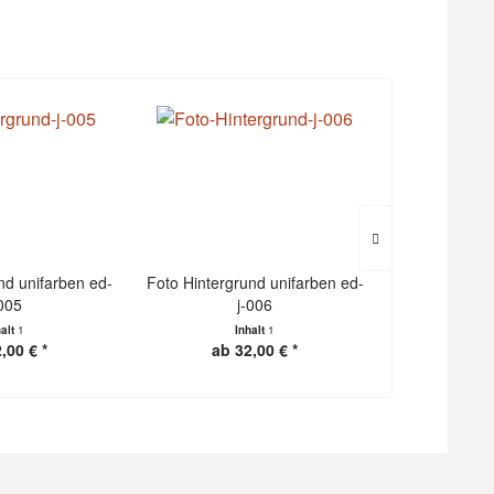
nd unifarben ed-
Foto Hintergrund unifarben ed-
Foto Hintergr
-005
j-006
halt
1
Inhalt
1
I
,00 € *
ab 32,00 € *
ab 3