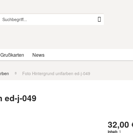
 Grußkarten
News
arben
Foto Hintergrund unifarben ed-j-049
 ed-j-049
32,00 
Inhalt:
1