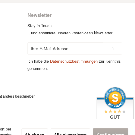
Newsletter
Stay in Touch
...und abonniere unseren kostenlosen Newsletter
Ich habe die
Datenschutzbestimmungen
zur Kenntnis
genommen.
t anders beschrieben
GUT
4.4 / 5
aus 7 Bewertungen
ort bei
bei: google.com,
Ablehnen
Alle akzeptieren
Konfigurieren
 werden
shopvote.de