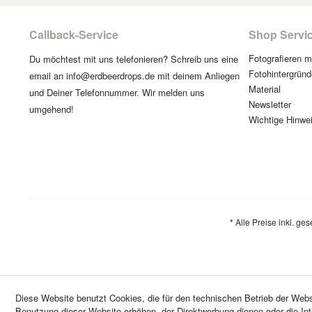
Callback-Service
Shop Servi
Fotografieren 
Du möchtest mit uns telefonieren? Schreib uns eine
Fotohintergründ
email an info@erdbeerdrops.de mit deinem Anliegen
Material
und Deiner Telefonnummer. Wir melden uns
Newsletter
umgehend!
Wichtige Hinwe
* Alle Preise inkl. ge
Diese Website benutzt Cookies, die für den technischen Betrieb der Websi
Benutzung dieser Website erhöhen, der Direktwerbung dienen oder die In