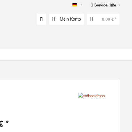
Service/Hilfe
erdbeerdrops
Mein Konto
0,00 € *
€ *