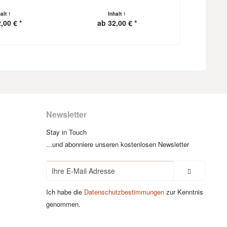
halt
1
Inhalt
1
I
,00 € *
ab 32,00 € *
ab 6
Newsletter
Stay in Touch
...und abonniere unseren kostenlosen Newsletter
Ich habe die
Datenschutzbestimmungen
zur Kenntnis
genommen.