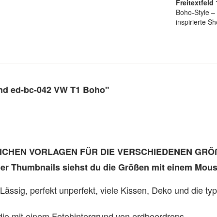
Freitextfeld 
Boho-Style – 
inspirierte Sh
und ed-bc-042 VW T1 Boho"
LICHEN VORLAGEN FÜR DIE VERSCHIEDENEN GRÖ
 der Thumbnails siehst du die Größen mit einem Mous
 Lässig, perfekt unperfekt, viele Kissen, Deko und die typ
dio mit einem Fotohintergrund von erdbeerdrops.