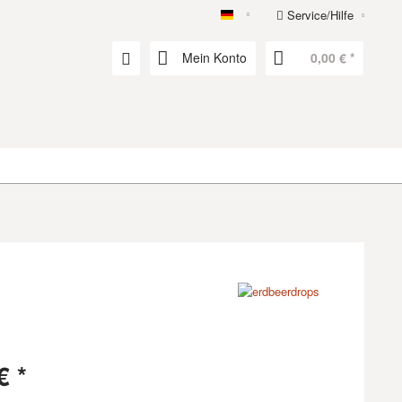
Service/Hilfe
erdbeerdrops
Mein Konto
0,00 € *
€ *