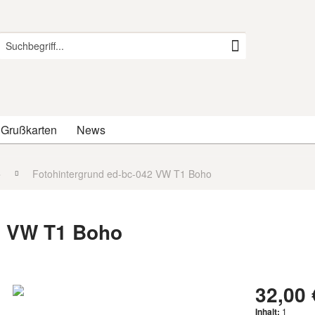
 Grußkarten
News
o
Fotohintergrund ed-bc-042 VW T1 Boho
2 VW T1 Boho
32,00 
Inhalt:
1