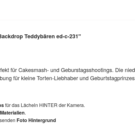
Backdrop Teddybären ed-c-231"
fekt für Cakesmash- und Geburstagsshootings. Die niedl
ung für kleine Torten-Liebhaber und Geburtstagprinze
ps
für das Lächeln HINTER der Kamera.
 Materialien
.
assenden
Foto Hintergrund