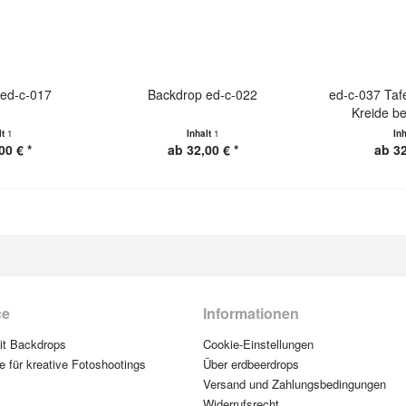
ed-c-017
Backdrop ed-c-022
ed-c-037 Taf
Kreide b
lt
1
Inhalt
1
In
00 € *
ab 32,00 € *
ab 32
ce
Informationen
mit Backdrops
Cookie-Einstellungen
e für kreative Fotoshootings
Über erdbeerdrops
Versand und Zahlungsbedingungen
Widerrufsrecht