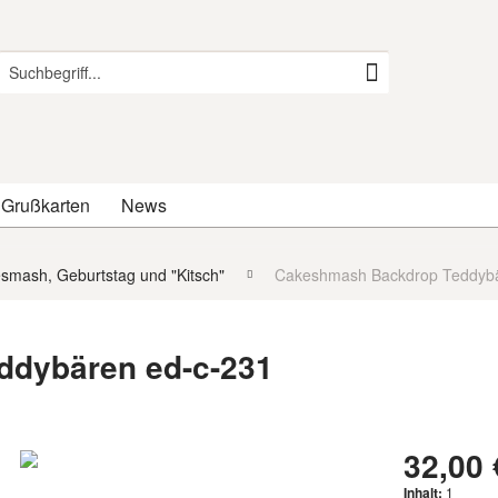
 Grußkarten
News
smash, Geburtstag und "Kitsch"
Cakeshmash Backdrop Teddybä
dybären ed-c-231
32,00 
Inhalt:
1