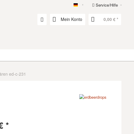
Service/Hilfe
erdbeerdrops
Mein Konto
0,00 € *
ren ed-c-231
€ *