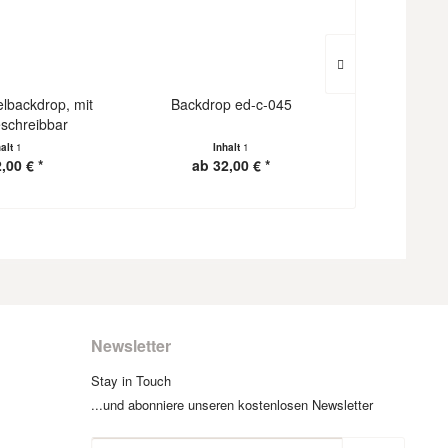
elbackdrop, mit
Backdrop ed-c-045
Backdrop C
eschreibbar
halt
1
Inhalt
1
I
,00 € *
ab 32,00 € *
ab 3
Newsletter
Stay in Touch
...und abonniere unseren kostenlosen Newsletter