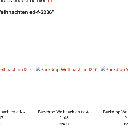
drops findest du hier
<
>
eihnachten ed-f-2236"
nachten ed-f-
Backdrop Weihnachten ed-f-
Backdrop Wei
07
2108
2
lt
1
Inhalt
1
In