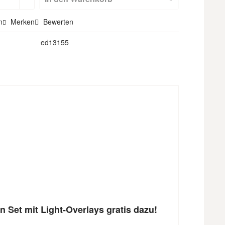
Textilbackdr
n
Merken
Bewerten
ops)
ed13155
Set mit Light-Overlays gratis dazu!