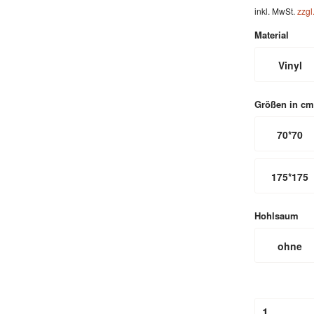
inkl. MwSt.
zzgl
Material
Vinyl
Größen in cm
70*70
175*175
Hohlsaum
ohne
Hohlsau