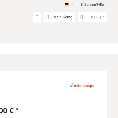
Service/Hilfe
erdbeerdrops
Mein Konto
0,00 € *
00 € *