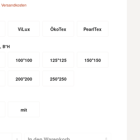
. Versandkosten
ViLux
ÖkoTex
PearlTex
, B*H
100*100
125*125
150*150
200*200
250*250
mit
m
Hohlsaum
(nicht für
In den
Warenkorb