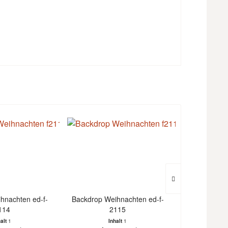
hnachten ed-f-
Backdrop Weihnachten ed-f-
Backdrop We
114
2115
halt
1
Inhalt
1
I